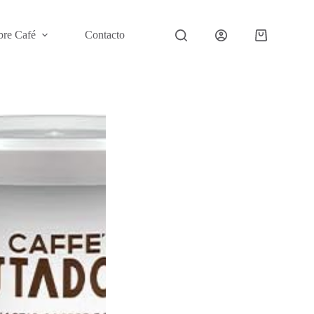
bre Café
Contacto
Carro
de
compra