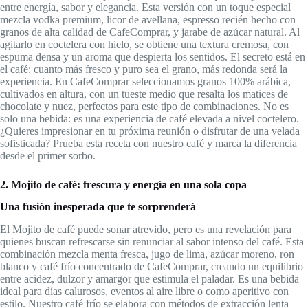
entre energía, sabor y elegancia. Esta versión con un toque especial
mezcla vodka premium, licor de avellana, espresso recién hecho con
granos de alta calidad de CafeComprar, y jarabe de azúcar natural. Al
agitarlo en coctelera con hielo, se obtiene una textura cremosa, con
espuma densa y un aroma que despierta los sentidos. El secreto está en
el café: cuanto más fresco y puro sea el grano, más redonda será la
experiencia. En CafeComprar seleccionamos granos 100% arábica,
cultivados en altura, con un tueste medio que resalta los matices de
chocolate y nuez, perfectos para este tipo de combinaciones. No es
solo una bebida: es una experiencia de café elevada a nivel coctelero.
¿Quieres impresionar en tu próxima reunión o disfrutar de una velada
sofisticada? Prueba esta receta con nuestro café y marca la diferencia
desde el primer sorbo.
2. Mojito de café: frescura y energía en una sola copa
Una fusión inesperada que te sorprenderá
El Mojito de café puede sonar atrevido, pero es una revelación para
quienes buscan refrescarse sin renunciar al sabor intenso del café. Esta
combinación mezcla menta fresca, jugo de lima, azúcar moreno, ron
blanco y café frío concentrado de CafeComprar, creando un equilibrio
entre acidez, dulzor y amargor que estimula el paladar. Es una bebida
ideal para días calurosos, eventos al aire libre o como aperitivo con
estilo. Nuestro café frío se elabora con métodos de extracción lenta