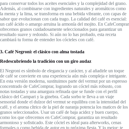
para conservar todos los aceites esenciales y la complejidad del grano.
Además, al combinarse con ingredientes naturales y aromáticos como
la menta y la lima, se transforma en una bebida vibrante, con capas de
sabor que evolucionan con cada trago. La calidad del café es esencial:
un café ácido o amargo arruina la armonía del mojito. En CafeComprar
ofrecemos granos cuidadosamente seleccionados para garantizar un
resultado suave y redondo. Si aún no lo has probado, esta receta
cambiará tu forma de entender los cócteles con café.
3. Café Negroni: el clásico con alma tostada
Redescubriendo la tradición con un giro audaz
El Negroni es símbolo de elegancia y carácter, y al añadirle un toque
de café se convierte en una experiencia aún más compleja e intrigante.
En esta versión moderna, sustituimos parte del vermut por un espresso
concentrado de CafeComprar, logrando un cóctel más robusto, con
notas tostadas y una amargura refinada que se funde con el perfil
clásico del Campari y la ginebra. Cada sorbo te lleva a un viaje
sensorial donde el dulzor del vermut se equilibra con la intensidad del
café, y el aroma cítrico de la piel de naranja potencia los matices de los
granos seleccionados. Usar un café de baja acidez y buen cuerpo,
como los que ofrecemos en CafeComprar, garantiza un resultado
armonioso y sofisticado. Este cóctel es ideal para afterworks, cenas
formales o como bebida de autor en tu próxima fiesta. Y lo mejor: te